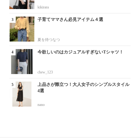
kikirara
子育てママさん必見アイテム４選
夏を待つなつ
今欲しいのはカジュアルすぎないTシャツ！
chew_123
上品さが際立つ！大人女子のシンプルスタイル
4選
nano