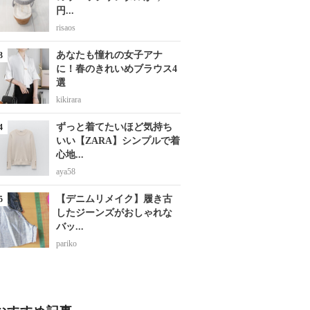
円...
risaos
あなたも憧れの女子アナ
に！春のきれいめブラウス4
選
kikirara
ずっと着てたいほど気持ち
いい【ZARA】シンプルで着
心地...
aya58
【デニムリメイク】履き古
したジーンズがおしゃれな
バッ...
pariko