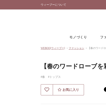
ウィーブーについて
モノづくり
フ
WEBOO[ウィーブー]
>
ファッション
>
【春のワードロ
【春のワードローブを
#春
#トップス
お気に入り