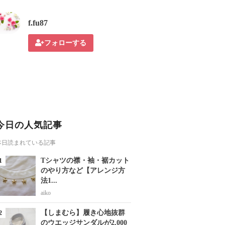
f.fu87
フォローする
今日の人気記事
本日読まれている記事
Tシャツの襟・袖・裾カット
のやり方など【アレンジ方
法1...
aiko
【しまむら】履き心地抜群
のウエッジサンダルが2,000