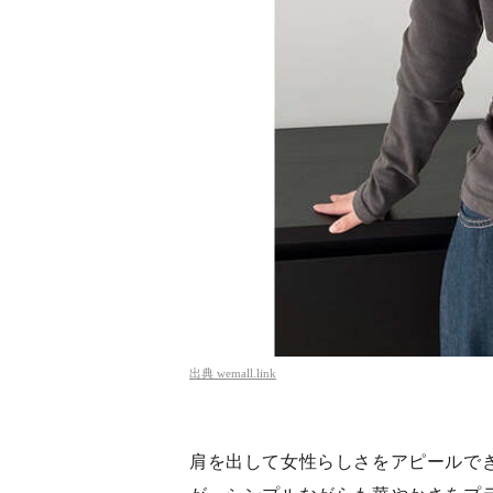
出典
wemall.link
肩を出して女性らしさをアピールで