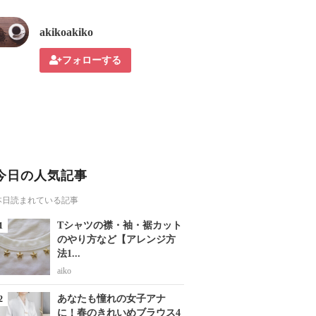
akikoakiko
フォローする
今日の人気記事
本日読まれている記事
Tシャツの襟・袖・裾カット
のやり方など【アレンジ方
法1...
aiko
あなたも憧れの女子アナ
に！春のきれいめブラウス4