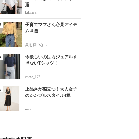
選
kikirara
子育てママさん必見アイテ
ム４選
夏を待つなつ
今欲しいのはカジュアルす
ぎないTシャツ！
chew_123
上品さが際立つ！大人女子
のシンプルスタイル4選
nano