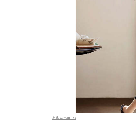
出典
wemall.link