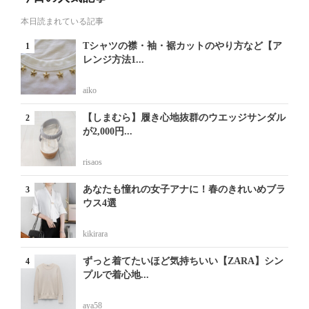
本日読まれている記事
Tシャツの襟・袖・裾カットのやり方など【ア
レンジ方法1...
aiko
【しまむら】履き心地抜群のウエッジサンダル
が2,000円...
risaos
あなたも憧れの女子アナに！春のきれいめブラ
ウス4選
kikirara
ずっと着てたいほど気持ちいい【ZARA】シン
プルで着心地...
aya58