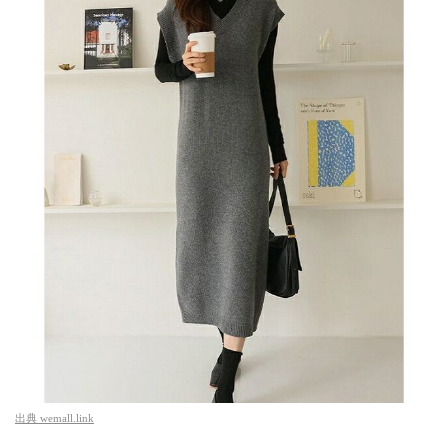
出典
wemall.link