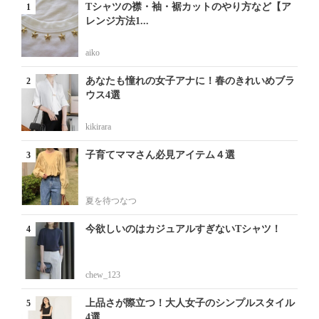
Tシャツの襟・袖・裾カットのやり方など【ア
レンジ方法1...
aiko
あなたも憧れの女子アナに！春のきれいめブラ
ウス4選
kikirara
子育てママさん必見アイテム４選
夏を待つなつ
今欲しいのはカジュアルすぎないTシャツ！
chew_123
上品さが際立つ！大人女子のシンプルスタイル
4選