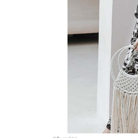
出典
wemall.link