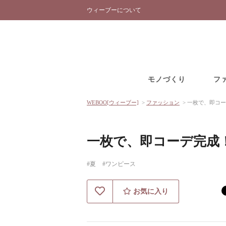
ウィーブーについて
モノづくり
フ
WEBOO[ウィーブー]
>
ファッション
>
一枚で、即コー
一枚で、即コーデ完成
#夏
#ワンピース
お気に入り