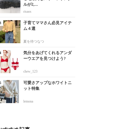
ルが2,...
risaos
子育てママさん必見アイテ
ム４選
夏を待つなつ
気分をあげてくれるアンダ
ーウエアを見つけよう?
chew_123
可愛さアップなホワイトニ
ット特集
lemona