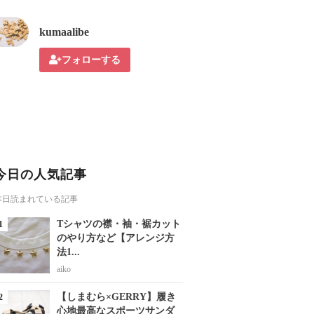
kumaalibe
フォローする
今日の人気記事
本日読まれている記事
Tシャツの襟・袖・裾カット
のやり方など【アレンジ方
法1...
aiko
【しまむら×GERRY】履き
心地最高なスポーツサンダ