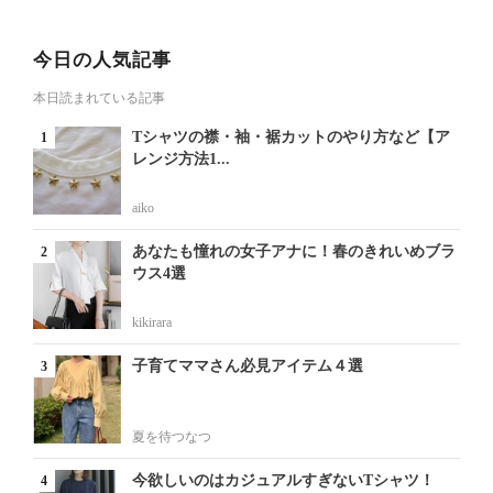
今日の人気記事
本日読まれている記事
Tシャツの襟・袖・裾カットのやり方など【ア
レンジ方法1...
aiko
あなたも憧れの女子アナに！春のきれいめブラ
ウス4選
kikirara
子育てママさん必見アイテム４選
夏を待つなつ
今欲しいのはカジュアルすぎないTシャツ！