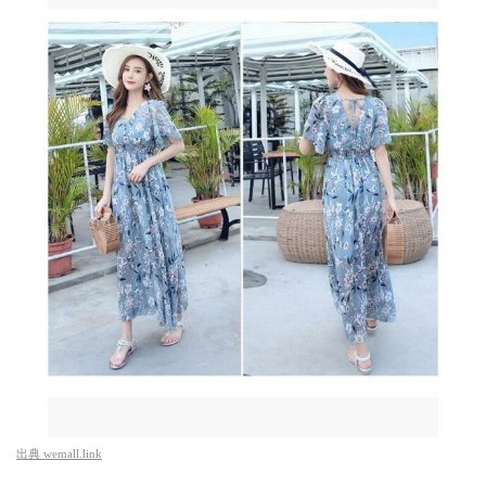
出典
wemall.link