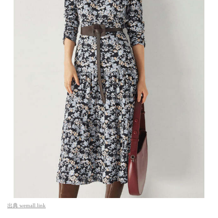
出典
wemall.link