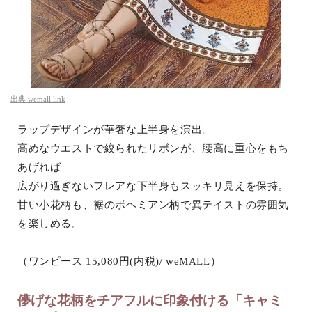
出典
wemall.link
ラップデザインが華奢な上半身を演出。
高めなウエストで絞られたリボンが、腰高に重心をもち
あげれば
広がり過ぎないフレアな下半身もスッキリ見えを保持。
甘い小花柄も、裾のボヘミアン柄で異テイストの雰囲気
を楽しめる。
（ワンピース 15,080円(内税)/ weMALL）
儚げな花柄をチアフルに印象付ける「キャミ