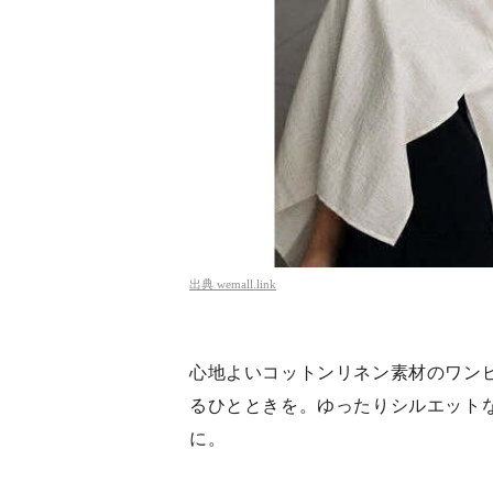
出典
wemall.link
心地よいコットンリネン素材のワン
るひとときを。ゆったりシルエット
に。