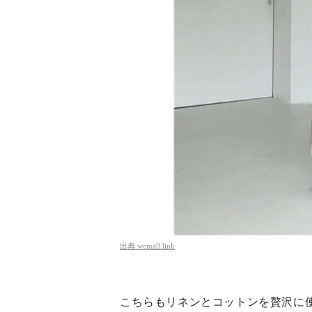
出典
wemall.link
こちらもリネンとコットンを贅沢に