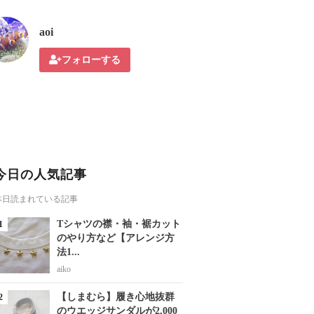
aoi
フォローする
今日の人気記事
本日読まれている記事
Tシャツの襟・袖・裾カット
のやり方など【アレンジ方
法1...
aiko
【しまむら】履き心地抜群
のウエッジサンダルが2,000