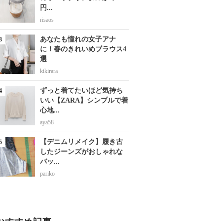
円...
risaos
あなたも憧れの女子アナ
に！春のきれいめブラウス4
選
kikirara
ずっと着てたいほど気持ち
いい【ZARA】シンプルで着
心地...
aya58
【デニムリメイク】履き古
したジーンズがおしゃれな
バッ...
pariko