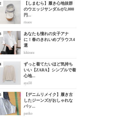
【しまむら】履き心地抜群
のウエッジサンダルが2,000
円...
risaos
あなたも憧れの女子アナ
に！春のきれいめブラウス4
選
kikirara
ずっと着てたいほど気持ち
いい【ZARA】シンプルで着
心地...
aya58
【デニムリメイク】履き古
したジーンズがおしゃれな
バッ...
pariko