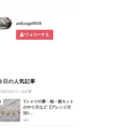
aokyogo0910
フォローする
今日の人気記事
本日読まれている記事
Tシャツの襟・袖・裾カット
のやり方など【アレンジ方
法1...
aiko