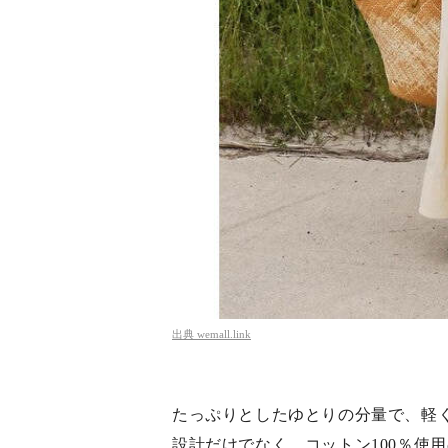
出典
wemall.link
たっぷりとしたゆとりの分量で、軽
設計だけでなく、コットン100％使