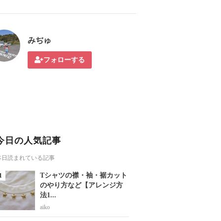
みぢゅ
フォローする
今日の人気記事
本日読まれている記事
Tシャツの襟・袖・裾カット
のやり方など【アレンジ方
法1...
aiko