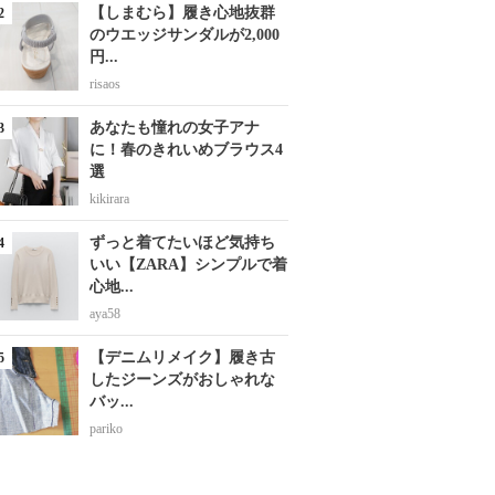
【しまむら】履き心地抜群
のウエッジサンダルが2,000
円...
risaos
あなたも憧れの女子アナ
に！春のきれいめブラウス4
選
kikirara
ずっと着てたいほど気持ち
いい【ZARA】シンプルで着
心地...
aya58
【デニムリメイク】履き古
したジーンズがおしゃれな
バッ...
pariko