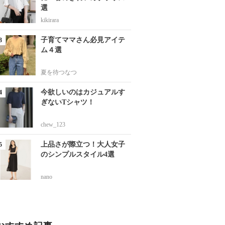
選
kikirara
子育てママさん必見アイテ
ム４選
夏を待つなつ
今欲しいのはカジュアルす
ぎないTシャツ！
chew_123
上品さが際立つ！大人女子
のシンプルスタイル4選
nano