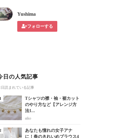
Yushima
フォローする
今日の人気記事
本日読まれている記事
Tシャツの襟・袖・裾カット
のやり方など【アレンジ方
法1...
aiko
あなたも憧れの女子アナ
に！春のきれいめブラウス4