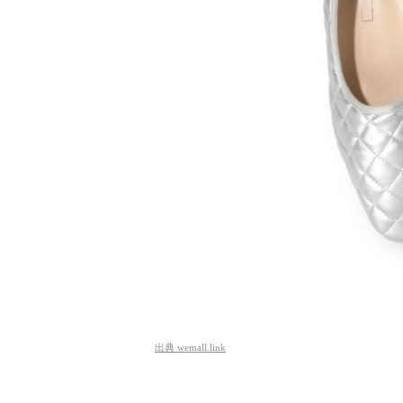
出典
wemall.link