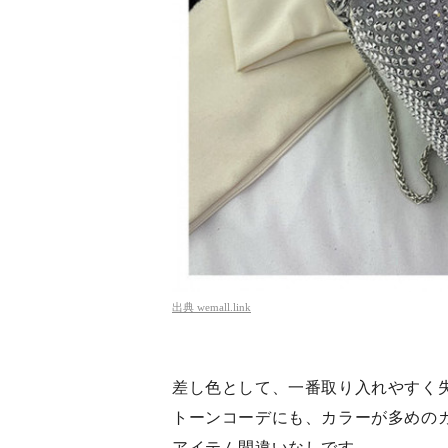
出典
wemall.link
差し色として、一番取り入れやすく
トーンコーデにも、カラーが多めの
アイテム間違いなしです。