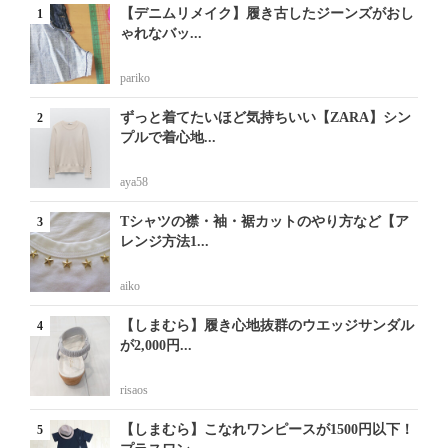
【デニムリメイク】履き古したジーンズがおし
ゃれなバッ...
pariko
ずっと着てたいほど気持ちいい【ZARA】シン
プルで着心地...
aya58
Tシャツの襟・袖・裾カットのやり方など【ア
レンジ方法1...
aiko
【しまむら】履き心地抜群のウエッジサンダル
が2,000円...
risaos
【しまむら】こなれワンピースが1500円以下！