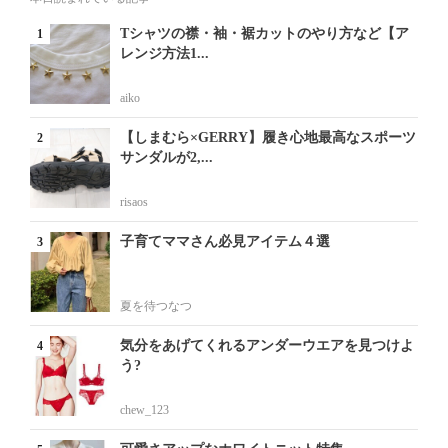
Tシャツの襟・袖・裾カットのやり方など【ア
レンジ方法1...
aiko
【しまむら×GERRY】履き心地最高なスポーツ
サンダルが2,...
risaos
子育てママさん必見アイテム４選
夏を待つなつ
気分をあげてくれるアンダーウエアを見つけよ
う?
chew_123