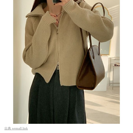
出典
wemall.link