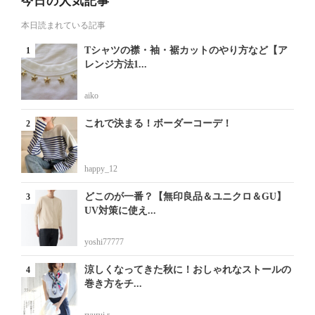
今日の人気記事
本日読まれている記事
Tシャツの襟・袖・裾カットのやり方など【ア
レンジ方法1...
aiko
これで決まる！ボーダーコーデ！
happy_12
どこのが一番？【無印良品＆ユニクロ＆GU】
UV対策に使え...
yoshi77777
涼しくなってきた秋に！おしゃれなストールの
巻き方をチ...
ryurui.r