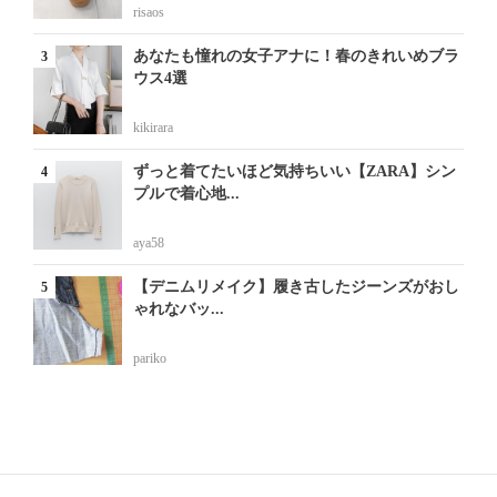
risaos
あなたも憧れの女子アナに！春のきれいめブラ
ウス4選
kikirara
ずっと着てたいほど気持ちいい【ZARA】シン
プルで着心地...
aya58
【デニムリメイク】履き古したジーンズがおし
ゃれなバッ...
pariko