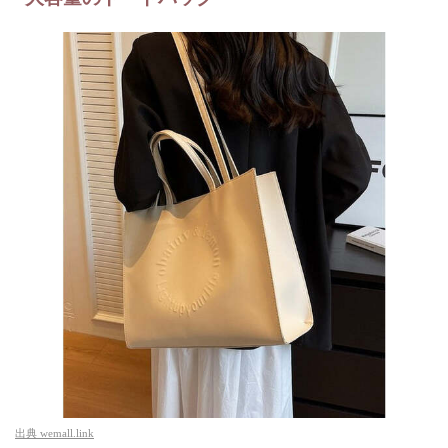
出典
wemall.link