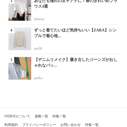
あなたも憧れの女子アナに！春のきれいめブラ
ウス4選
kikirara
ずっと着てたいほど気持ちいい【ZARA】シン
プルで着心地...
aya58
【デニムリメイク】履き古したジーンズがおし
ゃれなバッ...
pariko
WEBOOについて
連載一覧
特集一覧
利用規約
プライバシーポリシー
お問い合わせ
特集一覧