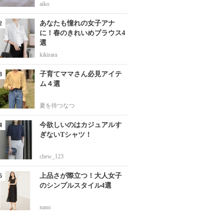
aiko
あなたも憧れの女子アナ
に！春のきれいめブラウス4
選
kikirara
子育てママさん必見アイテ
ム４選
夏を待つなつ
今欲しいのはカジュアルす
ぎないTシャツ！
chew_123
上品さが際立つ！大人女子
のシンプルスタイル4選
nano