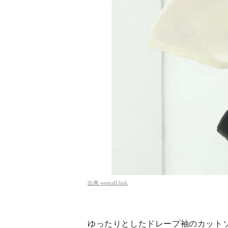
出典
wemall.link
ゆったりとしたドレープ袖のカット