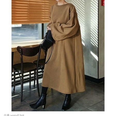
出典
wemall.link