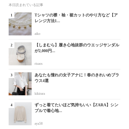
本日読まれている記事
Tシャツの襟・袖・裾カットのやり方など【ア
レンジ方法1...
aiko
【しまむら】履き心地抜群のウエッジサンダル
が2,000円...
risaos
あなたも憧れの女子アナに！春のきれいめブラ
ウス4選
kikirara
ずっと着てたいほど気持ちいい【ZARA】シン
プルで着心地...
aya58