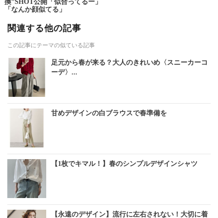
換”SHOT公開「似合ってるー」
「なんか顔似てる」
関連する他の記事
この記事にテーマの似ている記事
足元から春が来る？大人のきれいめ〈スニーカーコ
ーデ〉...
甘めデザインの白ブラウスで春準備を
【1枚でキマル！】春のシンプルデザインシャツ
【永遠のデザイン】流行に左右されない！大切に着