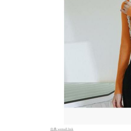
出典
wemall.link