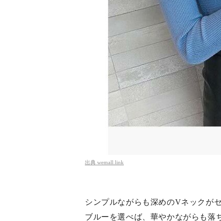
出典
wemall.link
シンプルながらも深めのVネックが
ブルーを選べば、華やかながらも落