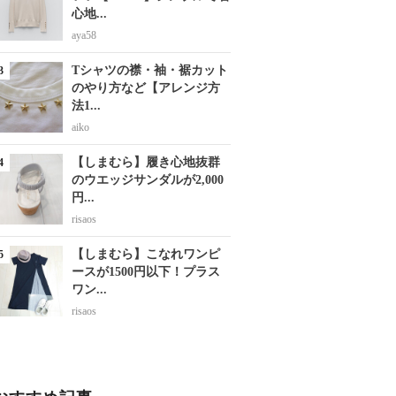
心地...
aya58
Tシャツの襟・袖・裾カット
のやり方など【アレンジ方
法1...
aiko
【しまむら】履き心地抜群
のウエッジサンダルが2,000
円...
risaos
【しまむら】こなれワンピ
ースが1500円以下！プラス
ワン...
risaos