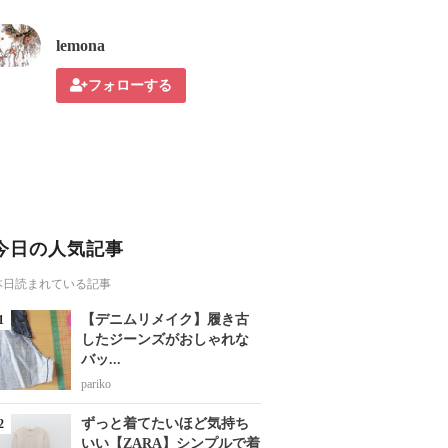
lemona
フォローする
今日の人気記事
本日読まれている記事
【デニムリメイク】履き古
したジーンズがおしゃれな
バッ...
pariko
ずっと着てたいほど気持ち
いい【ZARA】シンプルで着