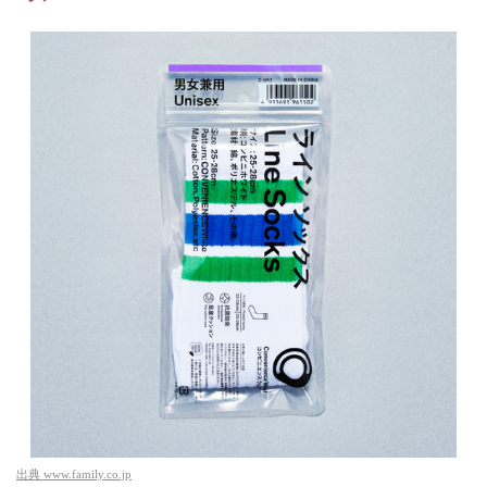
出典
www.family.co.jp