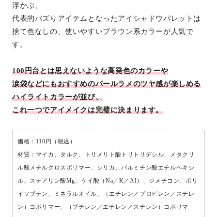
浮かぶ、
代表的バズりアイテムとなったアイシャドウパレットは
捨て色なしの、使いやすいブラウン系カラーが人気で
す。
100円台とは思えないような高発色のカラーや
涙袋などにもおすすめのパールラメのツヤ感が楽しめる
ハイライトカラーが並び、
これ一つでアイメイクは完璧に決まります。
価格：110円（税込）
材質：マイカ、タルク、トリメリト酸トリトリデシル、メタクリ
ル酸メチルクロスポリマー、シリカ、パルミチン酸エチルヘキシ
ル、ステアリン酸Mg、ケイ酸（Na／K／AI）、ジメチコン、ポリ
イソブテン、ミネラルオイル、（エチレン／プロピレン／スチレ
ン）コポリマー、（ブチレン／エチレン／スチレン）コポリマ