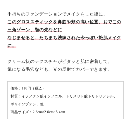
手持ちのファンデーションでメイクをした後に、
このグロススティックを鼻筋や頬の高い位置、おでこの
三角ゾーン、顎の先などに
なじませると、たちまち洗練された今っぽい艶肌メイク
に。
クリーム状のテクスチャがピタッと肌に密着して、
気になる毛穴なども、光の反射でカバーできます。
価格：110円（税込）
材質：イソノナン酸イソノニル、トリメリト酸トリトリデシル、
ポリイソブテン、他
商品サイズ：2.6cm×2.6cm×5.4cm