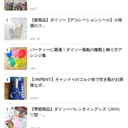
mia7
【新商品】ダイソー【デコレーションシール】☆待
望のス...
and_me
パーティーに最適！ダイソー風船の種類と飾り方ア
レンジ集
aiko
【100均DIY】キャンドゥのコルク栓で空き瓶がお洒
落なボ...
pariko
【季節商品】ダイソーバレンタイングッズ（2019）
♡型・...
and_me