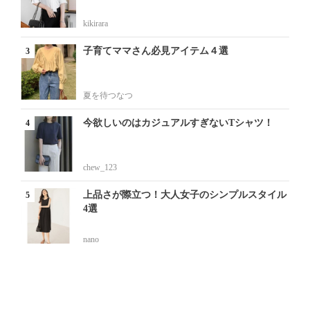
kikirara
子育てママさん必見アイテム４選
夏を待つなつ
今欲しいのはカジュアルすぎないTシャツ！
chew_123
上品さが際立つ！大人女子のシンプルスタイル
4選
nano