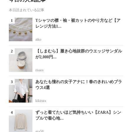
本日読まれている記事
Tシャツの襟・袖・裾カットのやり方など【ア
レンジ方法1...
aiko
【しまむら】履き心地抜群のウエッジサンダル
が2,000円...
risaos
あなたも憧れの女子アナに！春のきれいめブラ
ウス4選
kikirara
ずっと着てたいほど気持ちいい【ZARA】シン
プルで着心地...
aya58