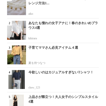
レンジ方法1...
aiko
あなたも憧れの女子アナに！春のきれいめブラ
ウス4選
kikirara
子育てママさん必見アイテム４選
夏を待つなつ
今欲しいのはカジュアルすぎないTシャツ！
chew_123
上品さが際立つ！大人女子のシンプルスタイル
4選