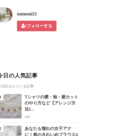
tomomi11
フォローする
今日の人気記事
本日読まれている記事
Tシャツの襟・袖・裾カット
のやり方など【アレンジ方
法1...
aiko
あなたも憧れの女子アナ
に！春のきれいめブラウス4