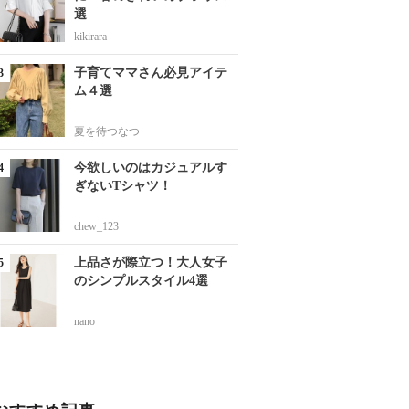
選
kikirara
子育てママさん必見アイテ
ム４選
夏を待つなつ
今欲しいのはカジュアルす
ぎないTシャツ！
chew_123
上品さが際立つ！大人女子
のシンプルスタイル4選
nano