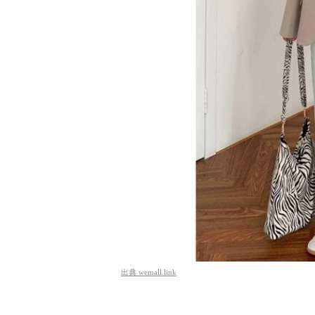
出典
wemall.link