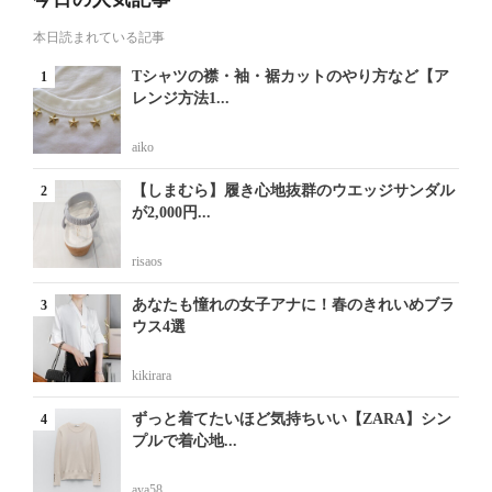
本日読まれている記事
Tシャツの襟・袖・裾カットのやり方など【ア
レンジ方法1...
aiko
【しまむら】履き心地抜群のウエッジサンダル
が2,000円...
risaos
あなたも憧れの女子アナに！春のきれいめブラ
ウス4選
kikirara
ずっと着てたいほど気持ちいい【ZARA】シン
プルで着心地...
aya58