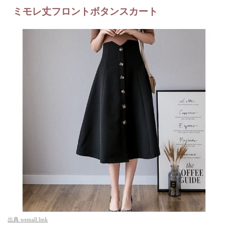
ミモレ丈フロントボタンスカート
出典
wemall.link