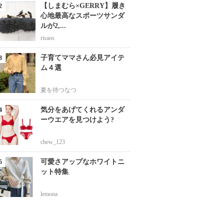
【しまむら×GERRY】履き
心地最高なスポーツサンダ
ルが2,...
risaos
子育てママさん必見アイテ
ム４選
夏を待つなつ
気分をあげてくれるアンダ
ーウエアを見つけよう?
chew_123
可愛さアップなホワイトニ
ット特集
lemona