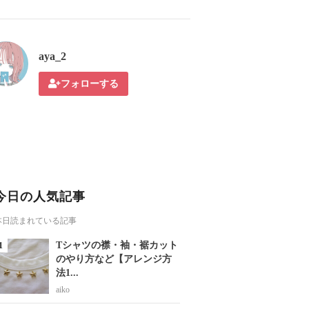
aya_2
フォローする
今日の人気記事
本日読まれている記事
Tシャツの襟・袖・裾カット
のやり方など【アレンジ方
法1...
aiko