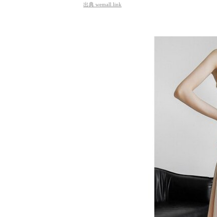
出典
wemall.link