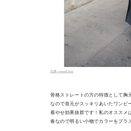
出典
wemall.link
骨格ストレートの方の特徴として胸
なので首元がスッキリあいたワンピ
着やせ効果抜群です！私のオススメ
春なので明るい小物でカラーをプラ