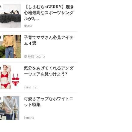
【しまむら×GERRY】履き
心地最高なスポーツサンダ
ルが2,...
risaos
子育てママさん必見アイテ
ム４選
夏を待つなつ
気分をあげてくれるアンダ
ーウエアを見つけよう?
chew_123
可愛さアップなホワイトニ
ット特集
lemona