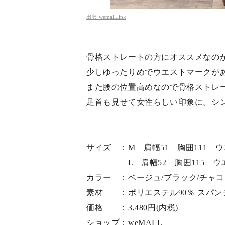
出典
wemall.link
骨格ストレートの方にオススメなの
少しゆったりめでウエストマークが
また腰の位置高めなので骨格ストレ
足首も見せて女性らしい印象に。シ
サイズ ：M 肩幅51 胸囲111 ウエ
L 肩幅52 胸囲115 ウエスト
カラー ：ベージュ/ブラック/チャ
素材 ：ポリエステル90％ スパン
価格 ：3,480円(内税)
ショップ：weMALL