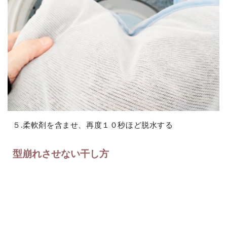
５.柔軟剤を含ませ、再度１０秒ほど脱水する
型崩れさせない干し方