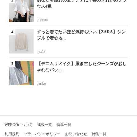
あなたも憧れの女子アナに！春のきれいめブラ
ウス4選
kikirara
ずっと着てたいほど気持ちいい【ZARA】シン
プルで着心地...
aya58
【デニムリメイク】履き古したジーンズがおし
ゃれなバッ...
pariko
WEBOOについて
連載一覧
特集一覧
利用規約
プライバシーポリシー
お問い合わせ
特集一覧