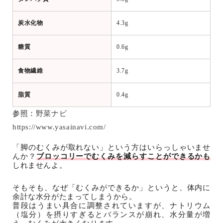
炭水化物
4.3g
糖質
0.6g
食物繊維
3.7g
脂質
0.4g
参照：
野菜ナビ
https://www.yasainavi.com/
「脚のむくみが取れない」という方はいらっしゃいませ
んか？
ブロッコリーでむくみを減らすことができるかも
しれませんよ。
そもそも、なぜ「むくみができるか」というと、体内に
余計な水分がたまってしまうから。
普段はうまい具合に調整されていますが、ナトリウム
（塩分）を摂りすぎるとバランスが崩れ、水分量が増