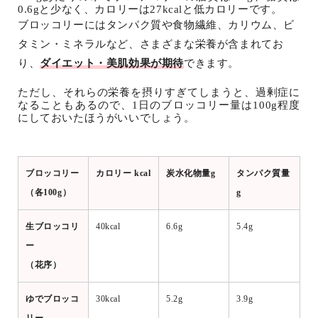
0.6gと少なく、カロリーは27kcalと低カロリーです。
ブロッコリーにはタンパク質や食物繊維、カリウム、ビ
タミン・ミネラルなど、さまざまな栄養が含まれてお
り、
ダイエット・美肌効果が期待
できます。
ただし、それらの栄養を摂りすぎてしまうと、過剰症に
なることもあるので、1日のブロッコリー量は100g程度
にしておいたほうがいいでしょう。
ブロッコリー
カロリー kcal
炭水化物量g
タンパク質量
（各100g）
g
生ブロッコリ
40kcal
6.6g
5.4g
ー
（花序）
ゆでブロッコ
30kcal
5.2g
3.9g