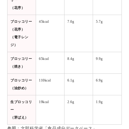
リー
（花序）
ブロッコリー
45kcal
7.0g
5.7g
（花序）
（電子レン
ジ）
ブロッコリー
65kcal
8.4g
9.9g
（焼き）
ブロッコリー
110kcal
6.1g
6.9g
（油炒め）
生ブロッコリ
19kcal
2.6g
1.9g
ー
（芽ばえ）
参照：
文部科学省「食品成分データベース」