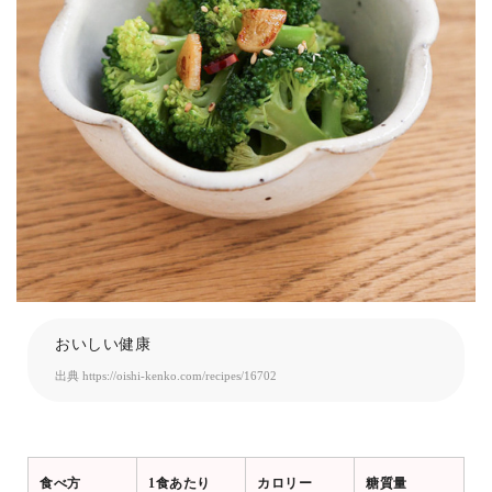
おいしい健康
出典
https://oishi-kenko.com/recipes/16702
食べ方
1食あたり
カロリー
糖質量