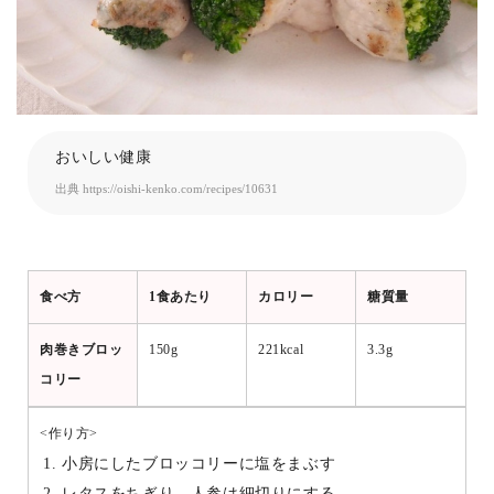
おいしい健康
出典
https://oishi-kenko.com/recipes/10631
食べ方
1食あたり
カロリー
糖質量
肉巻きブロッ
150g
221kcal
3.3g
コリー
<作り方>
小房にしたブロッコリーに塩をまぶす
レタスをちぎり、人参は細切りにする