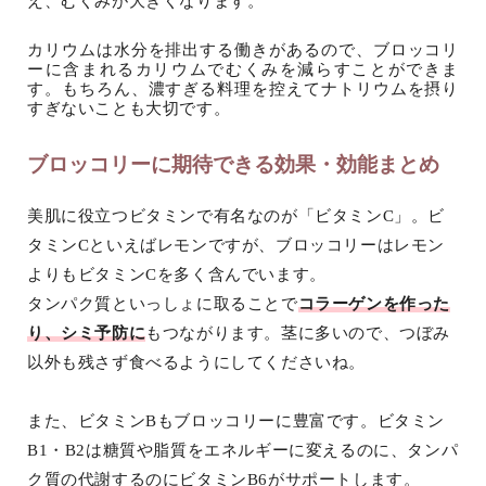
え、むくみが大きくなります。
カリウムは水分を排出する働きがあるので、ブロッコリ
ーに含まれるカリウムでむくみを減らすことができま
す。もちろん、濃すぎる料理を控えてナトリウムを摂り
すぎないことも大切です。
ブロッコリーに期待できる効果・効能まとめ
美肌に役立つビタミンで有名なのが「ビタミンC」。ビ
タミンCといえばレモンですが、ブロッコリーはレモン
よりもビタミンCを多く含んでいます。
タンパク質といっしょに取ることで
コラーゲンを作った
り、シミ予防に
もつながります。茎に多いので、つぼみ
以外も残さず食べるようにしてくださいね。
また、ビタミンBもブロッコリーに豊富です。ビタミン
B1・B2は糖質や脂質をエネルギーに変えるのに、タンパ
ク質の代謝するのにビタミンB6がサポートします。