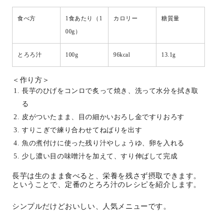
食べ方
1食あたり（1
カロリー
糖質量
00g）
とろろ汁
100g
96kcal
13.1g
＜作り方＞
長芋のひげをコンロで炙って焼き、洗って水分を拭き取
る
皮がついたまま、目の細かいおろし金ですりおろす
すりこぎで練り合わせてねばりを出す
魚の煮付けに使った残り汁やしょうゆ、卵を入れる
少し濃い目の味噌汁を加えて、すり伸ばして完成
長芋は生のまま食べると、栄養を残さず摂取できます。
ということで、定番のとろろ汁のレシピを紹介します。
シンプルだけどおいしい、人気メニューです。