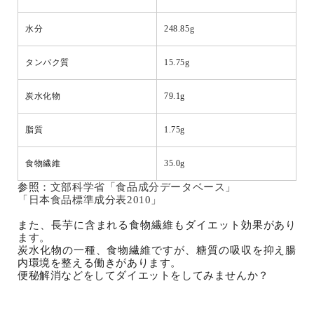
水分
248.85g
タンパク質
15.75g
炭水化物
79.1g
脂質
1.75g
食物繊維
35.0g
参照：
文部科学省「食品成分データベース」
「日本食品標準成分表2010」
また、長芋に含まれる食物繊維もダイエット効果があり
ます。
炭水化物の一種、食物繊維ですが、糖質の吸収を抑え腸
内環境を整える働きがあります。
便秘解消などをしてダイエットをしてみませんか？