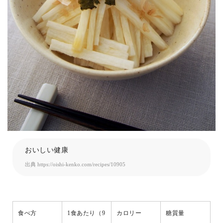
おいしい健康
出典
https://oishi-kenko.com/recipes/10905
食べ方
1食あたり（9
カロリー
糖質量