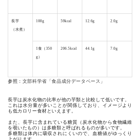
長芋
100g
59kcal
12.6g
2.0g
（水煮）
1食（350
206.5kcal
44.1g
7.0g
g）
参照：
文部科学省「食品成分データベース」
長芋は炭水化物の比率が他の芋類と比較して低いです。
これは水分量が多いことが関係しており、イメージより
も低カロリー食材といえます。
また、長芋に含まれている糖質（炭水化物から食物繊維
を覗いたもの）は多糖類と呼ばれるものが多いです。
多糖類は体内に吸収されにくいので、血糖値がゆっくり
上がります。