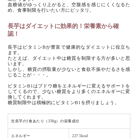
血糖値がゆっくり上がると、空腹感を感じにくくなるた
め、食事制限を行いたい方にピッタリ。
長芋はダイエットに効果的！栄養素から確
認！
長芋はビタミンBが豊富で健康的なダイエットに役立ち
ます。
たとえば、ダイエット中は糖質を制限する方が多いと思
います。
しかし、糖質の摂取量が少ないと食欲不振やだるさを感
じることが・・・。
ビタミンB1はブドウ糖をエネルギーに変えるサポートを
してくるので、少ない糖質をより多くのエネルギーに変
換してくれます。
糖質制限中は積極的にビタミンB1を摂りましょう。
生長芋の1食あたり（350g）の栄養成分
エネルギー
227.5kcal