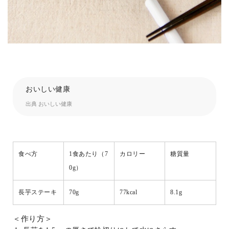
おいしい健康
出典
おいしい健康
食べ方
1食あたり（7
カロリー
糖質量
0g）
長芋ステーキ
70g
77kcal
8.1g
＜作り方＞