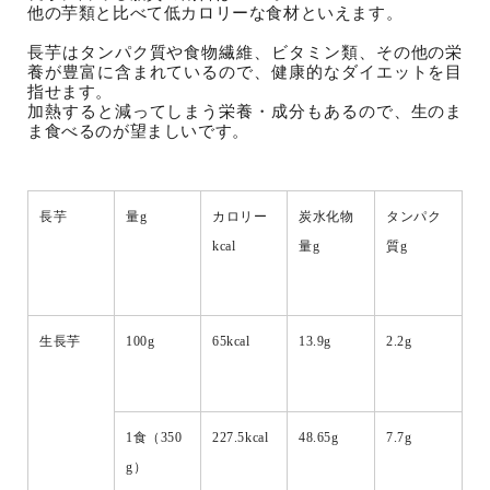
他の芋類と比べて低カロリーな食材といえます。
長芋はタンパク質や食物繊維、ビタミン類、その他の栄
養が豊富に含まれているので、健康的なダイエットを目
指せます。
加熱すると減ってしまう栄養・成分もあるので、生のま
ま食べるのが望ましいです。
長芋
量g
カロリー
炭水化物
タンパク
kcal
量g
質g
生長芋
100g
65kcal
13.9g
2.2g
1食（350
227.5kcal
48.65g
7.7g
g）