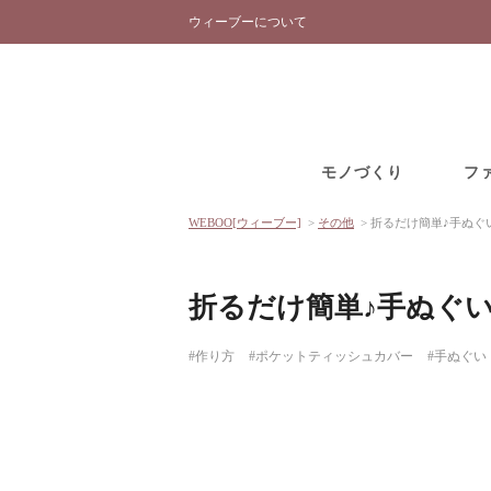
ウィーブーについて
モノづくり
フ
WEBOO[ウィーブー]
>
その他
>
折るだけ簡単♪手ぬぐ
折るだけ簡単♪手ぬぐ
#作り方
#ポケットティッシュカバー
#手ぬぐい