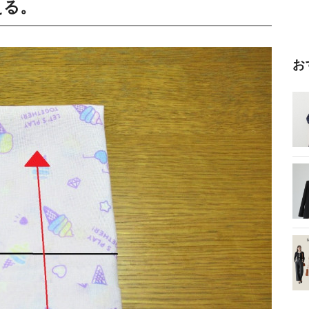
える。
お