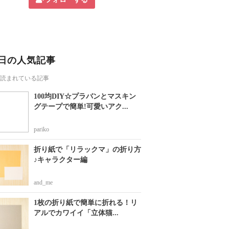
日の人気記事
読まれている記事
100均DIY☆プラバンとマスキン
グテープで簡単!可愛いアク...
pariko
折り紙で「リラックマ」の折り方
♪キャラクター編
and_me
1枚の折り紙で簡単に折れる！リ
アルでカワイイ「立体猫...