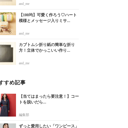
and_me
【100均】可愛く作ろう♡ハート
模様とメッセージ入りミサ...
and_me
カブトムシ折り紙の簡単な折り
方！立体でかっこいい作り...
and_me
すすめ記事
【当てはまったら要注意！】コー
トを脱いだら...
編集部
ずっと愛用したい「ワンピース」