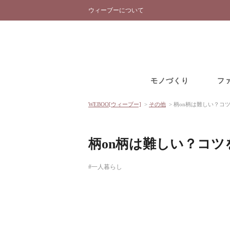
ウィーブーについて
モノづくり
フ
WEBOO[ウィーブー]
>
その他
>
柄on柄は難しい？コ
柄on柄は難しい？コ
#一人暮らし