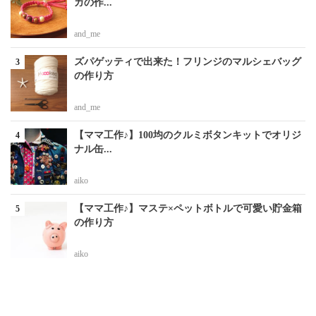
ガの作...
and_me
ズパゲッティで出来た！フリンジのマルシェバッグ
の作り方
and_me
【ママ工作♪】100均のクルミボタンキットでオリジ
ナル缶...
aiko
【ママ工作♪】マステ×ペットボトルで可愛い貯金箱
の作り方
aiko